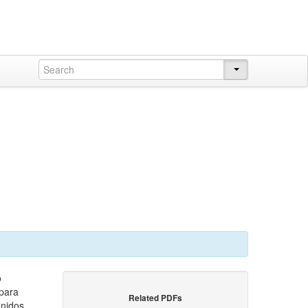
o
 para
Related PDFs
Unidos,